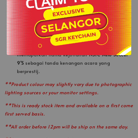
-
baik untuk memastikan anda kekal kering dan
selesa sepanjang perlawanan.
.
Cetakan Sublimasi Penuh:
Grafik dan teks yang
tajam, tahan lama, dan tidak luntur.
Identiti Kejohanan:
Bahagian belakang
memaparkan nama kejohanan
NSFC Milo Soccer
9'S
sebagai tanda kenangan acara yang
berprestij.
**Product colour may slightly vary due to photographic
lighting sources or your monitor settings.
**This is ready stock item and available on a first come
first served basis.
**All order before 12pm will be ship on the same day.