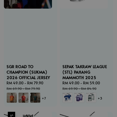
SGR ROAD TO
SEPAK TAKRAW LEAGUE
CHAMPION (SUKMA)
(STL) PAHANG
2026 OFFICIAL JERSEY
MAMMOTH 2025
Sale
RM 49.00
-
RM 79.90
Regular
Sale
RM 49.00
-
RM 59.00
Regular
price
price
price
price
RM 69.90
-
RM 79.90
RM 69.90
-
RM 84.90
+7
+3