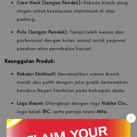
Crew Neck (Lengan Pendek):
Rekaan klasik yang
ringan untuk keselesaan maksimum di atas
padang.
Polo (Lengan Pendek):
Tampil lebih kemas dan
profesional dengan kolar, sesuai untuk pegawai
pasukan atau pemakaian kasual.
Keunggulan Produk:
Rekaan Eksklusif:
Menampilkan warna ikonik
merah dan putih dengan jalur grafik bertemakan
bendera Negeri Sembilan pada bahagian dada.
Logo Rasmi:
Dilengkapi dengan logo
Hakka Clo.
,
logo kelab
IRC
, serta penaja rasmi
Milo
.
Material Berprestasi:
Menggunakan fabrik
microfiber
yang mempunyai pengudaraan yang