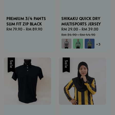
PREMIUM 3/4 PANTS
SHIKAKU QUICK DRY
SLIM FIT ZIP BLACK
MULTISPORTS JERSEY
Regular
RM 79.90
-
RM 89.90
Sale
RM 29.00
-
RM 39.00
Regular
price
price
price
RM 34.90
-
RM 44.90
+3
Sale
Sale