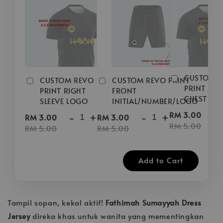
CUSTOM 
CUSTOM REVO
CUSTOM REVO PRINT
PRINT LEFT
PRINT RIGHT
FRONT
CHEST LO
SLEEVE LOGO
INITIAL/NUMBER/LOGO
-
RM 3.00
-
+
-
+
RM 3.00
RM 3.00
RM 5.00
RM 5.00
RM 5.00
Add to Cart
Tampil sopan, kekal aktif!
Fathimah Sumayyah Dress
Jersey
direka khas untuk wanita yang mementingkan