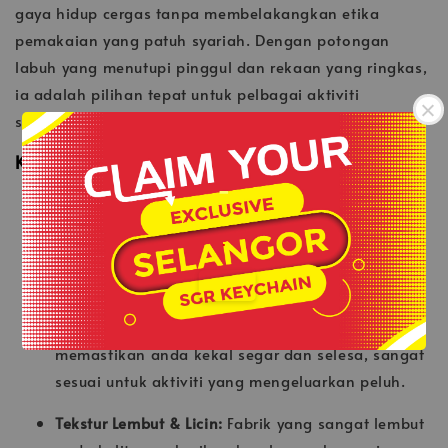
gaya hidup cergas tanpa membelakangkan etika
pemakaian yang patuh syariah. Dengan potongan
labuh yang menutupi pinggul dan rekaan yang ringkas,
ia adalah pilihan tepat untuk pelbagai aktiviti
seharian.
Keunggulan Fabrik Premium
-
100% Microfiber Edge Cool Breeze:
Menggunakan
teknologi fabrik terkini yang memberikan rasa
.
dingin dan nyaman walaupun dipakai di bawah
cuaca terik.
Fast Dry Technology:
Teknologi cepat kering yang
memastikan anda kekal segar dan selesa, sangat
sesuai untuk aktiviti yang mengeluarkan peluh.
Tekstur Lembut & Licin:
Fabrik yang sangat lembut