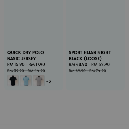
QUICK DRY POLO
SPORT HIJAB NIGHT
BASIC JERSEY
BLACK (LOOSE)
Sale
RM 15.90
-
RM 17.90
Regular
Sale
RM 48.90
-
RM 52.90
Regular
price
price
price
price
RM 39.90
-
RM 44.90
RM 69.90
-
RM 74.90
+3