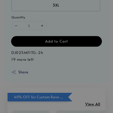
3XL
Quantity
Add to Cart
DJ025MF1TG-24
19 more left
Share
40% OFF for Custom Revo Print Add On
View All