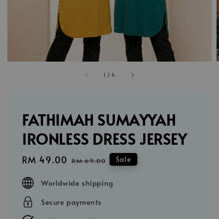
1
/
4
FATHIMAH SUMAYYAH
IRONLESS DRESS JERSEY
Sale
RM 49.00
Regular
Sale
RM 69.00
price
price
Worldwide shipping
Secure payments