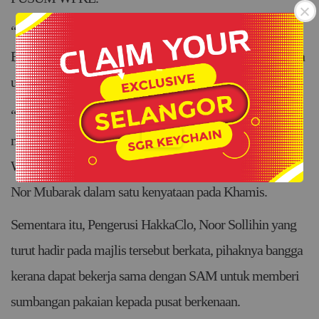
“Ini adalah antara tanggungjawab sosial SAM menerusi
Biro SAMprihatin, dan kami akan berusaha sedaya upaya
-
untuk membantu sebaik mungkin.
.
“Kami berharap sumbangan kecil ini dapat membantu
mengatasi masalah yang sedang dihadapi PUSUM
WPKL,” jelas Pengerusi SAMprihatin, Mohd Hazreen
Nor Mubarak dalam satu kenyataan pada Khamis.
Sementara itu, Pengerusi HakkaClo, Noor Sollihin yang
turut hadir pada majlis tersebut berkata, pihaknya bangga
kerana dapat bekerja sama dengan SAM untuk memberi
sumbangan pakaian kepada pusat berkenaan.